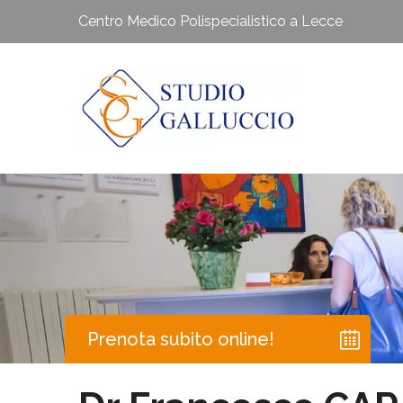
Centro Medico Polispecialistico a Lecce
Prenota subito online!