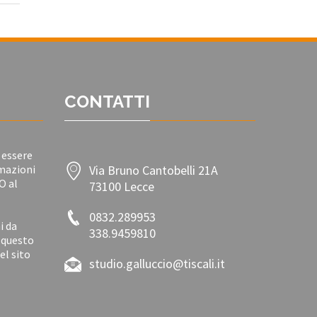
CONTATTI
 essere
rmazioni
Via Bruno Cantobelli 21A
O al
73100 Lecce
0832.289953
i da
338.9459810
n questo
el sito
studio.galluccio@tiscali.it