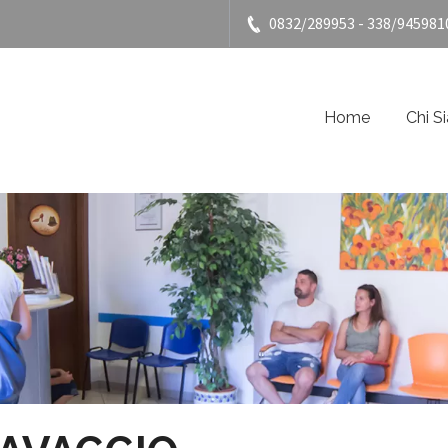
0832/289953 - 338/945981
Home
Chi S